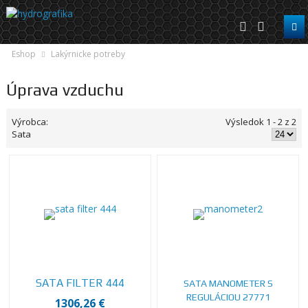
Eshop
Lakýrnicke potreby
Úprava vzduchu
Výrobca:
Výsledok 1 - 2 z 2
Sata
SATA FILTER 444
SATA MANOMETER S
REGULÁCIOU 27771
1306,26 €