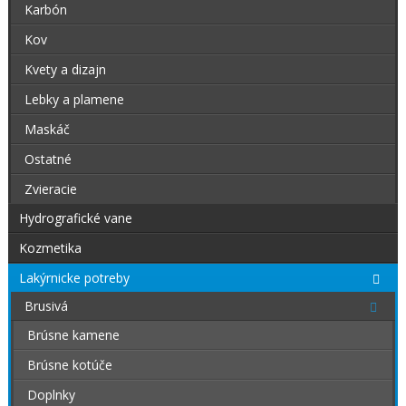
Karbón
Kov
Kvety a dizajn
Lebky a plamene
Maskáč
Ostatné
Zvieracie
Hydrografické vane
Kozmetika
Lakýrnicke potreby
Brusivá
Brúsne kamene
Brúsne kotúče
Doplnky