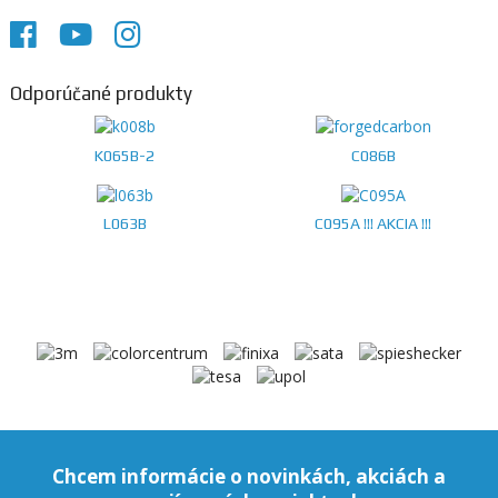
Odporúčané produkty
K065B-2
C086B
L063B
C095A !!! AKCIA !!!
Chcem informácie o novinkách, akciách a