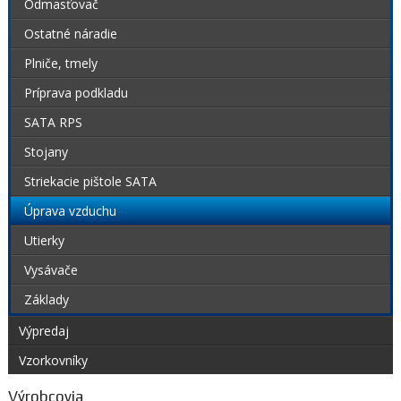
Odmasťovač
Ostatné náradie
Plniče, tmely
Príprava podkladu
SATA RPS
Stojany
Striekacie pištole SATA
Úprava vzduchu
Utierky
Vysávače
Základy
Výpredaj
Vzorkovníky
Výrobcovia