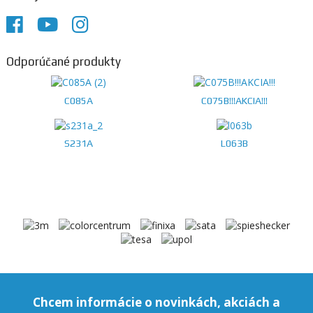
Odporúčané produkty
C085A
C075B!!!AKCIA!!!
S231A
L063B
Chcem informácie o novinkách, akciách a