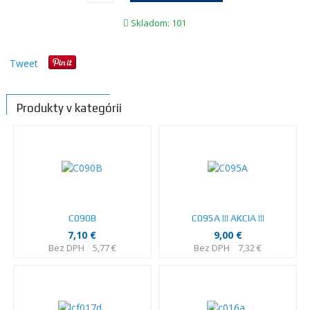
Skladom: 101
Tweet
Produkty v kategórii
C090B
C095A !!! AKCIA !!!
7,10 €
9,00 €
Bez DPH
5,77 €
Bez DPH
7,32 €