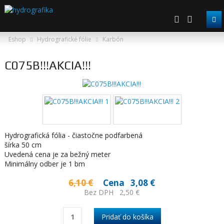
Eshop
Hydrografické fólie
Karbón
C075B!!!AKCIA!!!
Hydrografická fólia - čiastočne podfarbená
šírka 50 cm
Uvedená cena je za bežný meter
Minimálny odber je 1 bm
6,10 €
Cena
3,08 €
Bez DPH
2,50 €