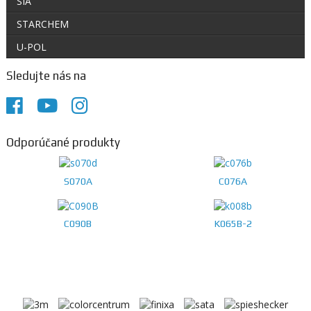
SIA
STARCHEM
U-POL
Sledujte nás na
Odporúčané produkty
S070A
C076A
C090B
K065B-2