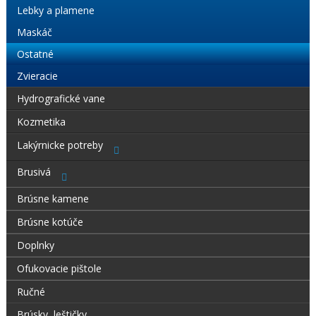
Lebky a plamene
Maskáč
Ostatné
Zvieracie
Hydrografické vane
Kozmetika
Lakýrnicke potreby
Brusivá
Brúsne kamene
Brúsne kotúče
Doplnky
Ofukovacie pištole
Ručné
Brúsky, leštičky