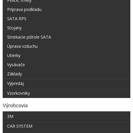
Plniče, tmely
Príprava podkladu
SATA RPS
Stojany
Striekacie pištole SATA
Úprava vzduchu
Utierky
Vysávače
Základy
Výpredaj
Vzorkovníky
Výrobcovia
3M
CAR SYSTEM