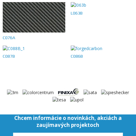
L063B
C076A
C087B
C086B
Chcem informácie o novinkách, akciách a
zaujímavých projektoch