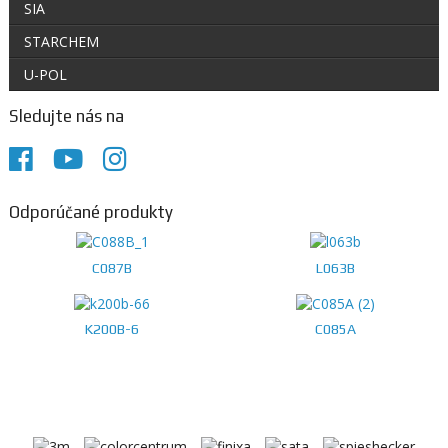
SIA
STARCHEM
U-POL
Sledujte nás na
Odporúčané produkty
C087B
L063B
K200B-6
C085A