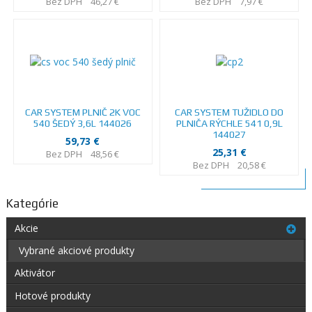
Bez DPH
46,27 €
Bez DPH
7,97 €
CAR SYSTEM PLNIČ 2K VOC
CAR SYSTEM TUŽIDLO DO
540 ŠEDÝ 3,6L 144026
PLNIČA RÝCHLE 541 0,9L
144027
59,73 €
25,31 €
Bez DPH
48,56 €
Bez DPH
20,58 €
Kategórie
Akcie
Vybrané akciové produkty
Aktivátor
Hotové produkty