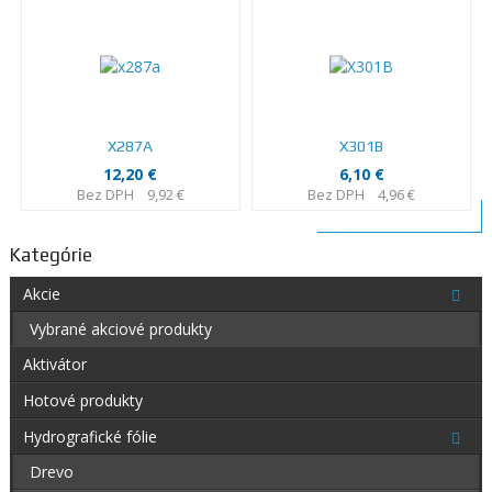
X287A
X301B
12,20 €
6,10 €
Bez DPH
9,92 €
Bez DPH
4,96 €
Kategórie
Akcie
Vybrané akciové produkty
Aktivátor
Hotové produkty
Hydrografické fólie
Drevo