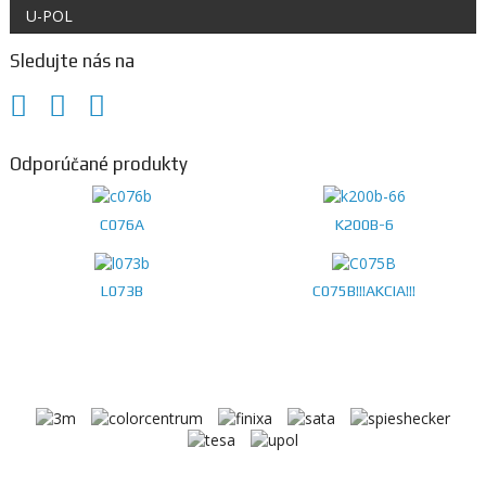
U-POL
Sledujte nás na
Odporúčané produkty
C076A
K200B-6
L073B
C075B!!!AKCIA!!!