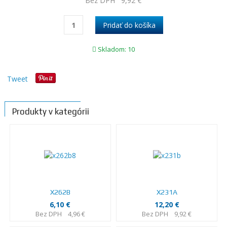
Bez DPH
9,92 €
Skladom: 10
Tweet
Produkty v kategórii
X262B
X231A
6,10 €
12,20 €
Bez DPH
4,96 €
Bez DPH
9,92 €