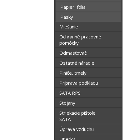
Papier, fólia
Pásky
Miešanie
Ochranné pracovné
pomôcky
Odmasťovač
Ostatné náradie
Plniče, tmely
Príprava podkladu
SATA RPS
Stojany
Striekacie pištole
SATA
Úprava vzduchu
Utierky