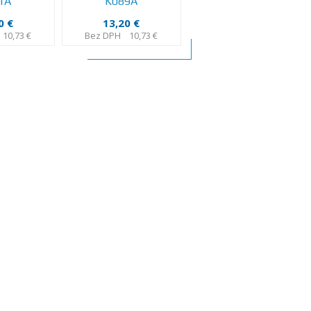
1A
K089A
0 €
13,20 €
10,73 €
Bez DPH
10,73 €