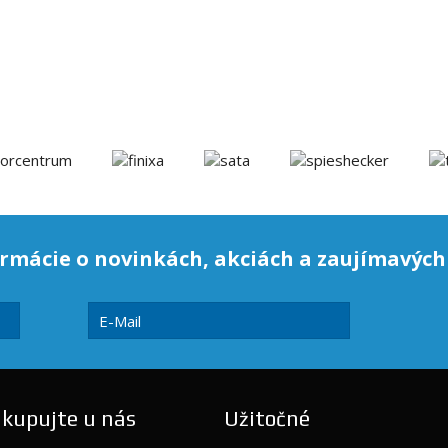
rmácie o novinkách, akciách a zaujímavých
kupujte u nás
Užitočné