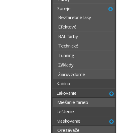
Spreje
Bezfarebné laky
Efektové
RAL farby
Technické
Tunning
Základy
Žiaruvzdorné
Kabína
Lakovanie
Miešanie farieb
Leštenie
Maskovanie
Orezávače