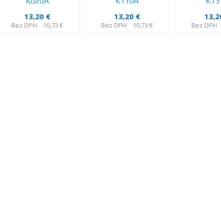
K020A
K110A
K13
13,20 €
13,20 €
13,2
Bez DPH
10,73 €
Bez DPH
10,73 €
Bez DPH