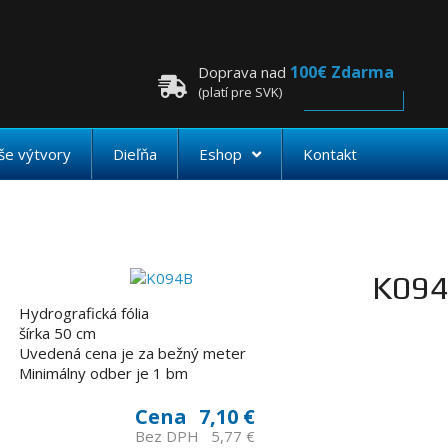
100€ Zdarma
Doprava nad
(platí pre SVK)
še výtvory
Dieľňa
Eshop
Kontakt
K09
Hydrografická fólia
šírka 50 cm
Uvedená cena je za bežný meter
Minimálny odber je 1 bm
Cena
7,10 €
Bez DPH
5,77 €