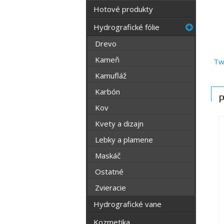
Hotové produkty
Hydrografické fólie
Drevo
Kameň
Tw
Kamufláž
Karbón
P
Kov
Kvety a dizajn
Lebky a plamene
Maskáč
Ostatné
Zvieracie
Hydrografické vane
Kozmetika