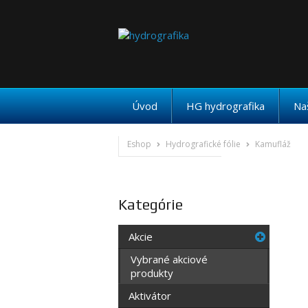
Úvod
HG hydrografika
Na
Eshop
Hydrografické fólie
Kamufláž
Kategórie
Akcie
Vybrané akciové
produkty
Aktivátor