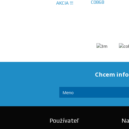
C086B
AKCIA !!!
Chcem info
Používateľ
Na