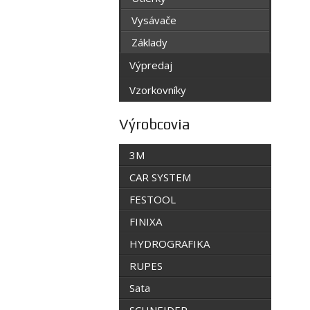
Vysávače
Základy
Výpredaj
Vzorkovníky
Výrobcovia
3M
CAR SYSTEM
FESTOOL
FINIXA
HYDROGRAFIKA
RUPES
Sata