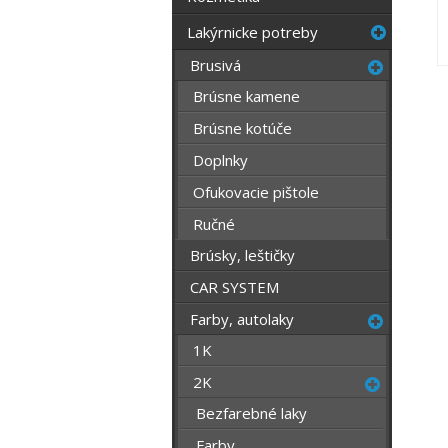
Lakýrnicke potreby
Brusivá
Brúsne kamene
Brúsne kotúče
Doplnky
Ofukovacie pištole
Ručné
Brúsky, leštičky
CAR SYSTEM
Farby, autolaky
1K
2K
Bezfarebné laky
Farby