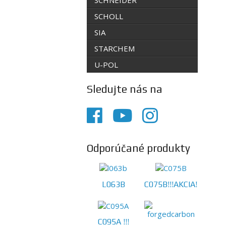
SCHNEIDER
SCHOLL
SIA
STARCHEM
U-POL
Sledujte nás na
Odporúčané produkty
L063B
C075B!!!AKCIA!!!
C095A !!!