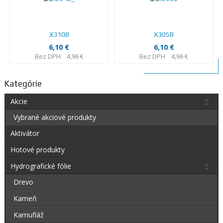
X310B
X305B
6,10 €
6,10 €
Bez DPH
4,96 €
Bez DPH
4,96 €
Kategórie
Akcie
Vybrané akciové produkty
Aktivátor
Hotové produkty
Hydrografické fólie
Drevo
Kameň
Kamufláž