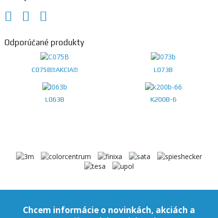
Odporúčané produkty
C075B!!!AKCIA!!!
L073B
L063B
K200B-6
Chcem informácie o novinkách, akciách a