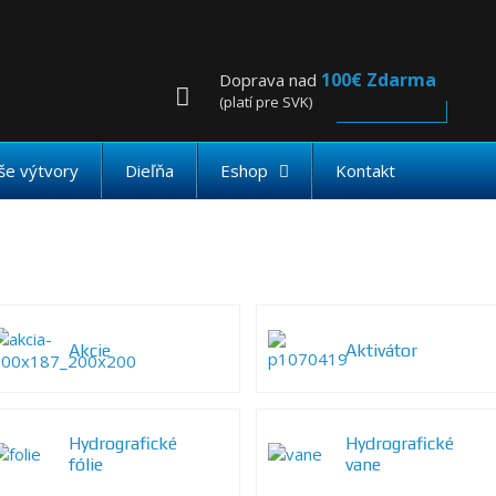
100€ Zdarma
Doprava nad
(platí pre SVK)
še výtvory
Dieľňa
Eshop
Kontakt
Akcie
Aktivátor
Hydrografické
Hydrografické
fólie
vane