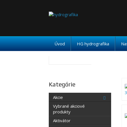
Úvod
HG hydrografika
Na
Kategórie
Akcie
Vybrané akciové
produkty
Aktivátor