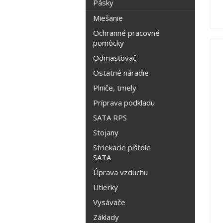
Pásky
Miešanie
Ochranné pracovné
pomôcky
Odmasťovač
Ostatné náradie
Plniče, tmely
Príprava podkladu
SATA RPS
Stojany
Striekacie pištole
SATA
Úprava vzduchu
Utierky
Vysávače
Základy