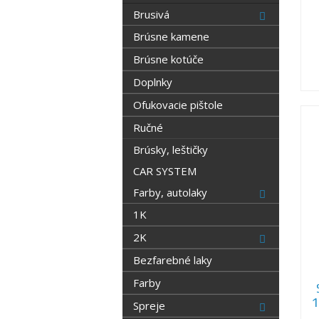
Brusivá
Brúsne kamene
Brúsne kotúče
Doplnky
Ofukovacie pištole
Ručné
Brúsky, leštičky
CAR SYSTEM
Farby, autolaky
1K
2K
Bezfarebné laky
Farby
1
Spreje