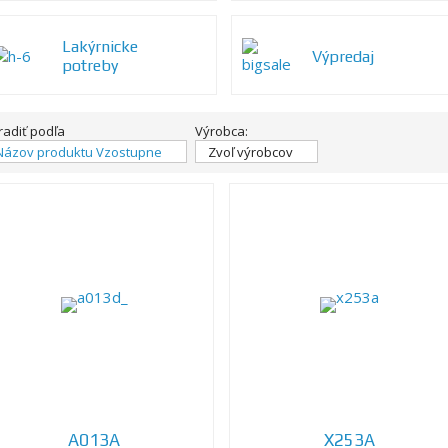
Lakýrnicke
Výpredaj
potreby
radiť podľa
Výrobca:
Názov produktu Vzostupne
Zvoľ výrobcov
A013A
X253A