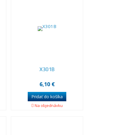
X301B
6,10 €
Na objednávku