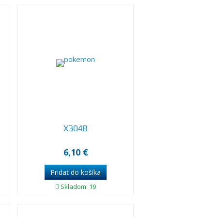
X304B
6,10 €
Skladom: 19