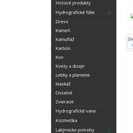
Hotové produkty
Hydrografické fólie
Drevo
Kameň
Kamufláž
Zo
Karbón
Kov
Kvety a dizajn
Lebky a plamene
Maskáč
Ostatné
Zvieracie
Hydrografické vane
Kozmetika
Lakýrnicke potreby