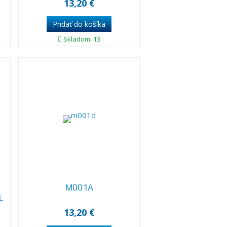
13,20 €
Skladom: 13
M001A
L
13,20 €