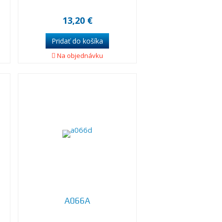
13,20 €
Na objednávku
A066A