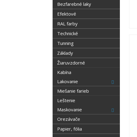
Bezfarebné laky
Efektové
RAL farby
Technické
Tunning
Základy
Žiaruvzdorné
Kabína
Lakovanie
Miešanie farieb
Leštenie
Maskovanie
Orezávače
Papier, fólia