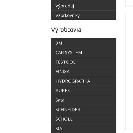
Výpredaj
Vzorkovníky
Výrobcovia
3M
CAR SYSTEM
FESTOOL
FINIXA
HYDROGRAFIKA
RUPES
Sata
SCHNEIDER
SCHOLL
SIA